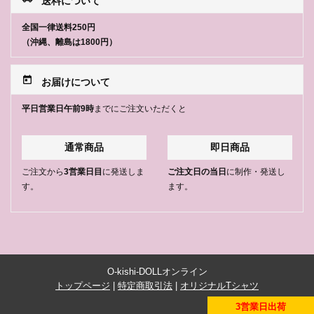
送料について
全国一律送料250円
（沖縄、離島は1800円）
today
お届けについて
平日営業日午前9時
までにご注文いただくと
通常商品
即日商品
ご注文から
3営業日目
に発送しま
ご注文日の当日
に制作・発送し
す。
ます。
O-kishi-DOLLオンライン
トップページ
|
特定商取引法
|
オリジナルTシャツ
3営業日出荷