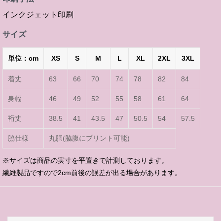
インクジェット印刷
サイズ
単位：cm
XS
S
M
L
XL
2XL
3XL
着丈
63
66
70
74
78
82
84
身幅
46
49
52
55
58
61
64
裄丈
38.5
41
43.5
47
50.5
54
57.5
脇仕様
丸胴(脇腹にプリント可能)
※サイズは商品の実寸を平置きで計測しております。
繊維製品ですので2cm前後の誤差が出る場合があります。